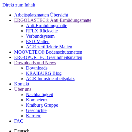
Direkt zum Inhalt
Arbeitsplatzmatten Übersicht
ERGOLASTEC® Anti-Ermüdungsmatte
Anti-Ermüdungsmatte
RFLX Rückseite
Verbundsystem
ESD-Matten
AGR zertifizierte Matten
MOOVETEC® Bodenschutzmatten
ERGOPURTEC Gesundheitsmatten
Downloads und News
Downloads
KRAIBURG Blog
AGR Industriearbeitsplatz
Kontakt
Über uns
Nachhaltigkeit
Kompetenz
Kraiburg Gruppe
Geschichte
Karriere
FAQ
Deutsch