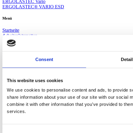
ERGOLASTEC Vario
ERGOLASTEC® VARIO ESD
Menü
Startseite
Arbeitsplatzmatten
Vertriebsteam
Verbindungsystem
Impressum
Datenschutz
Consent
Detai
Blog
Ergonomiematten
MOOVETEC® Solid
Nachhaltigkeit
This website uses cookies
RFLX DYNAMIC BASE Rückseite
RFLX DYNAMIC BASE backside
We use cookies to personalise content and ads, to provide so
RFLX DYNAMIC BASE dos
share information about your use of our site with our social
RFLX DYNAMIC BASE sul retro
combine it with other information that you’ve provided to them
MOOVETEC® Floor
MOOVETEC® Varioment
services.
MOOVETEC® Unimat / Unigrip
Bodenschutzmatten
AGB
Einkaufsbedingungen
Consent