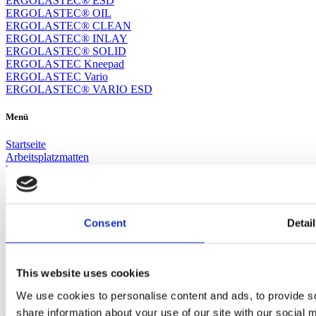
ERGOLASTEC® ESD
ERGOLASTEC® OIL
ERGOLASTEC® CLEAN
ERGOLASTEC® INLAY
ERGOLASTEC® SOLID
ERGOLASTEC Kneepad
ERGOLASTEC Vario
ERGOLASTEC® VARIO ESD
Menü
Startseite
Arbeitsplatzmatten
Vertriebsteam
Verbindungsystem
Impressum
Datenschutz
Blog
Consent
Detai
Ergonomiematten
MOOVETEC® Solid
Nachhaltigkeit
RFLX DYNAMIC BASE Rückseite
This website uses cookies
RFLX DYNAMIC BASE backside
We use cookies to personalise content and ads, to provide so
RFLX DYNAMIC BASE dos
RFLX DYNAMIC BASE sul retro
share information about your use of our site with our social