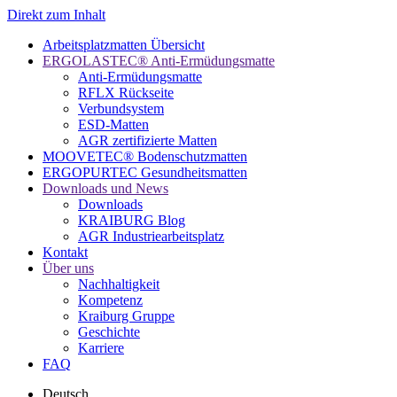
Direkt zum Inhalt
Arbeitsplatzmatten Übersicht
ERGOLASTEC® Anti-Ermüdungsmatte
Anti-Ermüdungsmatte
RFLX Rückseite
Verbundsystem
ESD-Matten
AGR zertifizierte Matten
MOOVETEC® Bodenschutzmatten
ERGOPURTEC Gesundheitsmatten
Downloads und News
Downloads
KRAIBURG Blog
AGR Industriearbeitsplatz
Kontakt
Über uns
Nachhaltigkeit
Kompetenz
Kraiburg Gruppe
Geschichte
Karriere
FAQ
Deutsch