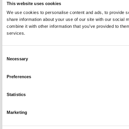
Blog
This website uses cookies
Durabilité
Ergonomiematten
We use cookies to personalise content and ads, to provide so
MOOVETEC® Solid
share information about your use of our site with our social
RFLX DYNAMIC BASE Rückseite
combine it with other information that you’ve provided to them
RFLX DYNAMIC BASE backside
RFLX DYNAMIC BASE dos
services.
RFLX DYNAMIC BASE sul retro
MOOVETEC® Floor
MOOVETEC® Varioment
Consent
MOOVETEC® Unimat / Unigrip
Necessary
Bodenschutzmatten
Selection
Conditions générales de vente
Conditions d'achat
Preferences
KRAIBURG Austria GmbH & Co. KG | MATTING SYSTEMS,
Webersdorf 11, 5132 Geretsberg, Autriche
Téléphone : +43 7748 7241 0, Fax : +43 7748 7241 11,
Statistics
ergolastec@kraiburg.at
© 2026 KRAIBURG AUSTRIA GmbH & CO. KG
Marketing