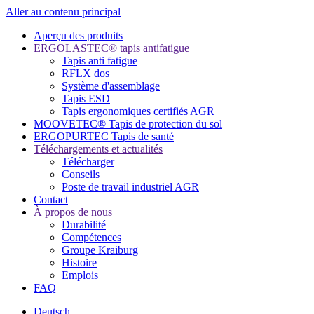
Aller au contenu principal
Aperçu des produits
ERGOLASTEC® tapis antifatigue
Tapis anti fatigue
RFLX dos
Système d'assemblage
Tapis ESD
Tapis ergonomiques certifiés AGR
MOOVETEC® Tapis de protection du sol
ERGOPURTEC Tapis de santé
Téléchargements et actualités
Télécharger
Conseils
Poste de travail industriel AGR
Contact
À propos de nous
Durabilité
Compétences
Groupe Kraiburg
Histoire
Emplois
FAQ
Deutsch