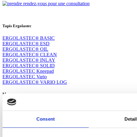
Tapis Ergolastec
ERGOLASTEC® BASIC
ERGOLASTEC® ESD
ERGOLASTEC® OIL
ERGOLASTEC® CLEAN
ERGOLASTEC® INLAY
ERGOLASTEC® SOLID
ERGOLASTEC Kneepad
ERGOLASTEC Vario
ERGOLASTEC® VARIO LOG
Menu
Page d'accueil
Produits
Equipe de vente
Consent
Detai
Système d'assemblage
Mentions légales
Protection des données