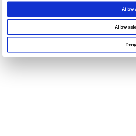
Allow a
Allow sel
Den