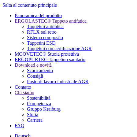
Salta al contenuto principale
Panoramica del prodotto
ERGOLASTEC® Tappeto antifatica
Tappetini antifatica
RFLX sul retro
Sistema composito
Tappetini ESD
Tappetini con certificazione AGR
MOOVETEC® Stuoia protettiva
ERGOPURTEC Tappetino sanitario
Download e novità
Scaricamento
Consigli
Posto di lavoro industriale AGR
Contatto
Chi siamo
Sostenibilità
Competenza
Gruppo Kraiburg
Storia
Carriera
FAQ
Deutsch