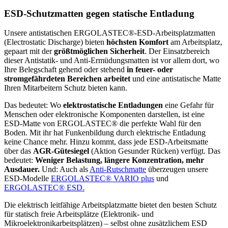
ESD-Schutzmatten gegen statische Entladung
Unsere antistatischen ERGOLASTEC®-ESD-Arbeitsplatzmatten
(Electrostatic Discharge) bieten
höchsten Komfort
am Arbeitsplatz,
gepaart mit der
größtmöglichen Sicherheit
. Der Einsatzbereich
dieser Antistatik- und Anti-Ermüdungsmatten ist vor allem dort, wo
Ihre Belegschaft gehend oder stehend
in feuer- oder
stromgefährdeten Bereichen arbeitet
und eine antistatische Matte
Ihren Mitarbeitern Schutz bieten kann.
Das bedeutet: Wo
elektrostatische Entladungen
eine Gefahr für
Menschen oder elektronische Komponenten darstellen, ist eine
ESD-Matte von ERGOLASTEC® die perfekte Wahl für den
Boden. Mit ihr hat Funkenbildung durch elektrische Entladung
keine Chance mehr. Hinzu kommt, dass jede ESD-Arbeitsmatte
über das
AGR-Gütesiegel
(Aktion Gesunder Rücken) verfügt. Das
bedeutet:
Weniger Belastung, längere Konzentration, mehr
Ausdauer.
Und: Auch als
Anti-Rutschmatte
überzeugen unsere
ESD-Modelle
ERGOLASTEC® VARIO plus
und
ERGOLASTEC® ESD.
Die elektrisch leitfähige Arbeitsplatzmatte bietet den besten Schutz
für statisch freie Arbeitsplätze (Elektronik- und
Mikroelektronikarbeitsplätzen) – selbst ohne zusätzlichem ESD