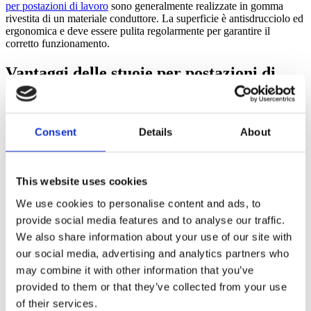
per postazioni di lavoro
sono generalmente realizzate in gomma
rivestita di un materiale conduttore. La superficie è antisdrucciolo ed
ergonomica e deve essere pulita regolarmente per garantire il
corretto funzionamento.
Vantaggi delle stuoie per postazioni di
lavoro ERGOLASTEC® ESD:
Il tappetino antistatico
previene le scariche elettrostatiche
Consent
Details
About
Protezione
contro le scosse elettriche, specialmente in
ambienti ad alto rischio elettrico.
Prevenzione
delle scintille, che possono essere pericolose in
aree esplosive o infiammabili
This website uses cookies
Il tappetino antistatico ESD migliora la sicurezza sul posto di
We use cookies to personalise content and ads, to
lavoro riducendo il rischio di incidenti dovuti a scariche
elettrostatiche
provide social media features and to analyse our traffic.
We also share information about your use of our site with
Il tappetino da lavoro ESD riduce l'accumulo di polvere e
our social media, advertising and analytics partners who
l'attrazione statica dello sporco sulle superfici
Protezione di materiali e dispositivi sensibili che possono
may combine it with other information that you’ve
essere danneggiati da scariche elettrostatiche
provided to them or that they’ve collected from your use
Tappetino da lavoro ESD per banchi da lavoro, linee di
of their services.
montaggio, tavoli di montaggio, laboratori, banconi e