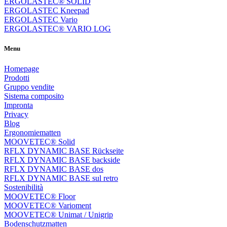
ERGOLASTEC® SOLID
ERGOLASTEC Kneepad
ERGOLASTEC Vario
ERGOLASTEC® VARIO LOG
Menu
Homepage
Prodotti
Gruppo vendite
Sistema composito
Impronta
Privacy
Blog
Ergonomiematten
MOOVETEC® Solid
RFLX DYNAMIC BASE Rückseite
RFLX DYNAMIC BASE backside
RFLX DYNAMIC BASE dos
RFLX DYNAMIC BASE sul retro
Sostenibilità
MOOVETEC® Floor
MOOVETEC® Varioment
MOOVETEC® Unimat / Unigrip
Bodenschutzmatten