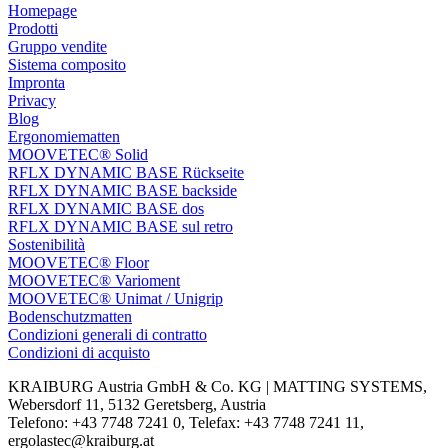
Homepage
Prodotti
Gruppo vendite
Sistema composito
Impronta
Privacy
Blog
Ergonomiematten
MOOVETEC® Solid
RFLX DYNAMIC BASE Rückseite
RFLX DYNAMIC BASE backside
RFLX DYNAMIC BASE dos
RFLX DYNAMIC BASE sul retro
Sostenibilità
MOOVETEC® Floor
MOOVETEC® Varioment
MOOVETEC® Unimat / Unigrip
Bodenschutzmatten
Condizioni generali di contratto
Condizioni di acquisto
KRAIBURG Austria GmbH & Co. KG | MATTING SYSTEMS,
Webersdorf 11, 5132 Geretsberg, Austria
Telefono: +43 7748 7241 0, Telefax: +43 7748 7241 11,
ergolastec@kraiburg.at