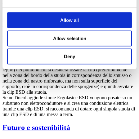
con una resistenza superficiale di < 105 Ohm. Secondo la norma EN
61340-4-1, la stuoia in gomma austriaco è elettroconduttore.
Prima della messa in funzione della "postazione di lavoro ESD", è
necessario che la conduttività del pavimento venga controllata e
Allow all
approvata dal "rappresentante ESD" o da altre persone autorizzate.
Ciò avviene tramite una clip ESD in metallo in dotazione. Questa
Allow selection
clip viene fissata o avvitata alla stuoia e quindi collegata con un cavo
a un dispositivo di messa a terra (ad es. messa a terra della
macchina).
Deny
Se necessario, vengono forniti la clip metallica ESD e il cavo di
scarico. Praticare un foro di Ø 5 - 6 mm (ad es. con un trapano per
legno) nel punto in cui si desidera fissare la clip (preferibilmente
nella zona del bordo della stuoia in corrispondenza dello smusso o
nella zona del nastro rinforzato, ma non sulla superficie del
supporto, cioè in corrispondenza delle sporgenze) e quindi avvitare
la clip ESD alla stuoia.
Se nell'incollaggio le stuoie Ergolastec ESD vengono posate su un
substrato non elettroconduttore e si crea una conduzione elettrica
tramite una clip ESD, si raccomanda di dotare ogni singola stuoia di
una clip ESD e di una messa a terra.
Futuro e sostenibilità