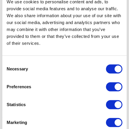
We use cookies to personalise content and ads, to
scivolamento hanno la massima priorità. Per garantire questa
provide social media features and to analyse our traffic.
sicurezza, il nostro team di sviluppo ha realizzato una robusta stuoia
in gomma con un peso totale medio di circa 17 kg (per stuoia nelle
We also share information about your use of our site with
dimensioni standard di 1000 x 1350 mm).
our social media, advertising and analytics partners who
may combine it with other information that you’ve
Vantaggi della giuntura puzzle KRAIBURG rispetto a quelle puzzle
pressate/connessioni a pressione
provided to them or that they’ve collected from your use
of their services.
Tipo di connessione reversibile - molto elegante e resistente
le stuoie per postazioni di lavoro in gomma
ERGOLASTEC® garantiscono un'ottima tenuta delle
giunture puzzle grazie allo spessore del materiale
Consent
Giuntura puzzle tagliata a getto d'acqua: il ritiro naturale della
Necessary
Selection
gomma è completato e la precisione di adattamento è
assicurata – Un vantaggio sostanziale per le stuoie puzzle
pressate, che mostrano tolleranze elevate nell'area di
Preferences
connessione (spazio)!
Come si crea la conduzione elettrica
Statistics
attraverso la stuoia ESD su un substrato
non elettroconduttore?
Marketing
Di norma è sufficiente stare in piedi sulla stuoia ERGOLASTEC