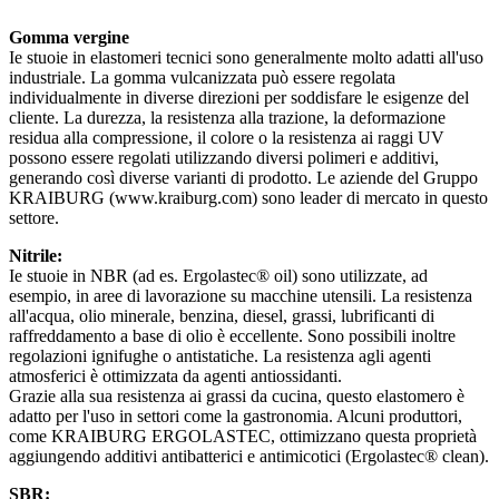
Gomma vergine
Ie stuoie in elastomeri tecnici sono generalmente molto adatti all'uso
industriale. La gomma vulcanizzata può essere regolata
individualmente in diverse direzioni per soddisfare le esigenze del
cliente. La durezza, la resistenza alla trazione, la deformazione
residua alla compressione, il colore o la resistenza ai raggi UV
possono essere regolati utilizzando diversi polimeri e additivi,
generando così diverse varianti di prodotto. Le aziende del Gruppo
KRAIBURG (www.kraiburg.com) sono leader di mercato in questo
settore.
Nitrile:
Ie stuoie in NBR (ad es. Ergolastec® oil) sono utilizzate, ad
esempio, in aree di lavorazione su macchine utensili. La resistenza
all'acqua, olio minerale, benzina, diesel, grassi, lubrificanti di
raffreddamento a base di olio è eccellente. Sono possibili inoltre
regolazioni ignifughe o antistatiche. La resistenza agli agenti
atmosferici è ottimizzata da agenti antiossidanti.
Grazie alla sua resistenza ai grassi da cucina, questo elastomero è
adatto per l'uso in settori come la gastronomia. Alcuni produttori,
come KRAIBURG ERGOLASTEC, ottimizzano questa proprietà
aggiungendo additivi antibatterici e antimicotici (Ergolastec® clean).
SBR: