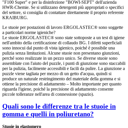
"F100 Super" e per la disinfezione "BOWI-SEPT" dell'azienda
HWR-Chemie. Se si utilizzano detergenti più appropriati o specifici
del settore, si consiglia di contattare direttamente il proprio referente
KRAIBURG.
Le stuoie per postazioni di lavoro ERGOLASTEC® sono soggette
a particolari norme igieniche?
Le stuoie ERGOLASTEC® sono state sottoposte a un test di igiene
nell'ambito della certificazione di collaudo BG. I difetti superficiali
sono innocui dal punto di vista igienico, poiché è possibile una
pulizia senza limitazioni. Alcune stuoie non presentano giunzioni,
perché sono realizzate in un pezzo unico. Se diverse stuoie sono
assemblate con l'aiuto del puzzle, i punti di giunzione sono staccabili
per la pulizia, facilmente accessibili e facili da pulire. La giunzione a
puzzle viene tagliata per mezzo di un getto d'acqua, quindi si
produce un naturale restringimento del materiale della gomma e si
ottiene la precisione di adattamento – Molto importante per quanto
riguarda l'igiene, poiché la precisione di adattamento consente
piccole tolleranze nell'area di connessione (spazio).
Quali sono le differenze tra le stuoie in
gomma e quelli in poliuretano?
Stuoie in elastomero