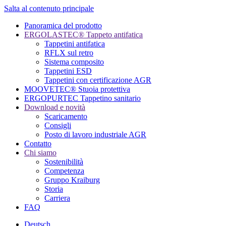
Salta al contenuto principale
Panoramica del prodotto
ERGOLASTEC® Tappeto antifatica
Tappetini antifatica
RFLX sul retro
Sistema composito
Tappetini ESD
Tappetini con certificazione AGR
MOOVETEC® Stuoia protettiva
ERGOPURTEC Tappetino sanitario
Download e novità
Scaricamento
Consigli
Posto di lavoro industriale AGR
Contatto
Chi siamo
Sostenibilità
Competenza
Gruppo Kraiburg
Storia
Carriera
FAQ
Deutsch