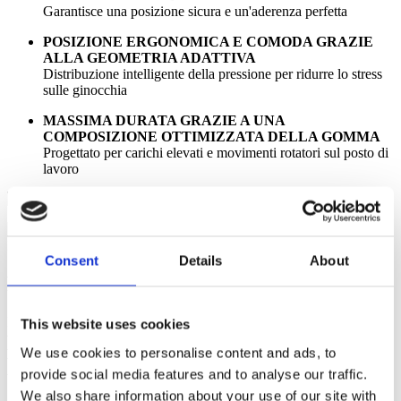
Garantisce una posizione sicura e un'aderenza perfetta
POSIZIONE ERGONOMICA E COMODA GRAZIE
ALLA GEOMETRIA ADATTIVA
Distribuzione intelligente della pressione per ridurre lo stress
sulle ginocchia
MASSIMA DURATA GRAZIE A UNA
COMPOSIZIONE OTTIMIZZATA DELLA GOMMA
Progettato per carichi elevati e movimenti rotatori sul posto di
lavoro
Consent
Details
About
Risultati di test eccellenti
Per valutare i parametri di riduzione della forza, deformazione
This website uses cookies
verticale e restituzione di energia, i
tappeti antifatica
We use cookies to personalise content and ads, to
ERGOLASTEC
sono stati testati con il
DelTec Equipment
Advanced Artificial Athlete Tester (3A).
provide social media features and to analyse our traffic.
We also share information about your use of our site with