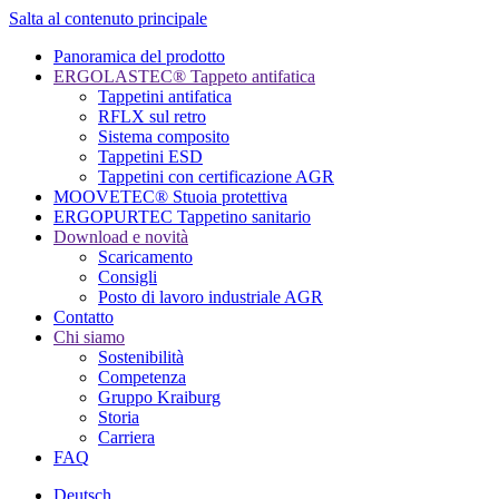
Salta al contenuto principale
Panoramica del prodotto
ERGOLASTEC® Tappeto antifatica
Tappetini antifatica
RFLX sul retro
Sistema composito
Tappetini ESD
Tappetini con certificazione AGR
MOOVETEC® Stuoia protettiva
ERGOPURTEC Tappetino sanitario
Download e novità
Scaricamento
Consigli
Posto di lavoro industriale AGR
Contatto
Chi siamo
Sostenibilità
Competenza
Gruppo Kraiburg
Storia
Carriera
FAQ
Deutsch