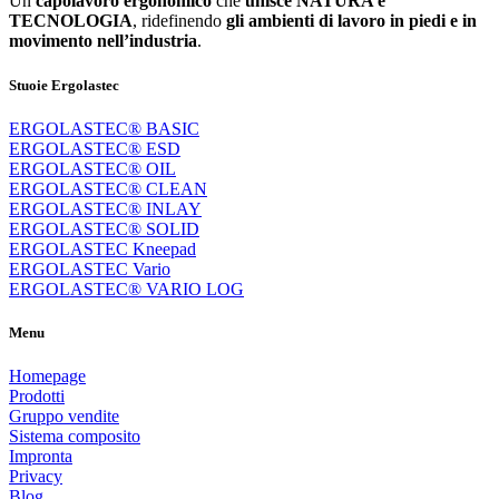
Un
capolavoro ergonomico
che
unisce NATURA e
TECNOLOGIA
, ridefinendo
gli ambienti di lavoro in piedi e in
movimento nell’industria
.
Stuoie Ergolastec
ERGOLASTEC® BASIC
ERGOLASTEC® ESD
ERGOLASTEC® OIL
ERGOLASTEC® CLEAN
ERGOLASTEC® INLAY
ERGOLASTEC® SOLID
ERGOLASTEC Kneepad
ERGOLASTEC Vario
ERGOLASTEC® VARIO LOG
Menu
Homepage
Prodotti
Gruppo vendite
Sistema composito
Impronta
Privacy
Blog