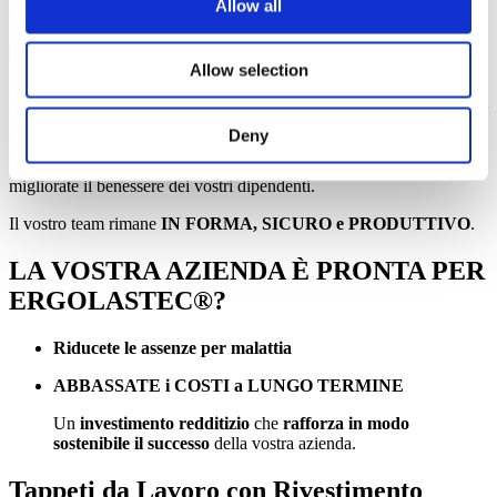
Ispirato dalla natura, massima efficacia!
Allow all
Allow selection
MENO ASSENZE, PIÙ PRODUTTIVITÀ
Deny
Investite nel futuro – con
la nuova generazione di tappeti da
lavoro ERGOLASTEC®
, ottimizzate la giornata lavorativa e
migliorate il benessere dei vostri dipendenti.
Il vostro team rimane
IN FORMA, SICURO e PRODUTTIVO
.
LA VOSTRA AZIENDA È PRONTA PER
ERGOLASTEC®?
Riducete le assenze per malattia
ABBASSATE i COSTI a LUNGO TERMINE
Un
investimento redditizio
che
rafforza in modo
sostenibile il successo
della vostra azienda.
Tappeti da Lavoro con Rivestimento